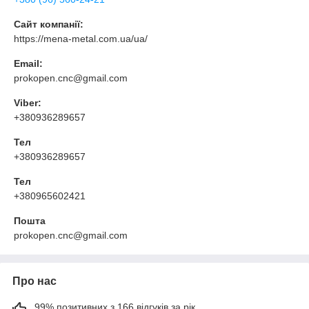
Сайт компанії:
https://mena-metal.com.ua/ua/
Email:
prokopen.cnc@gmail.com
Viber:
+380936289657
Тел
+380936289657
Тел
+380965602421
Пошта
prokopen.cnc@gmail.com
Про нас
99% позитивних з 166 відгуків за рік