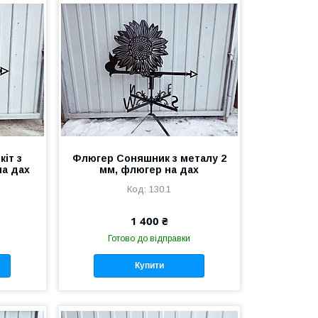
іт з
Флюгер Соняшник з металу 2
на дах
мм, флюгер на дах
130.1
1 400 ₴
Готово до відправки
Купити