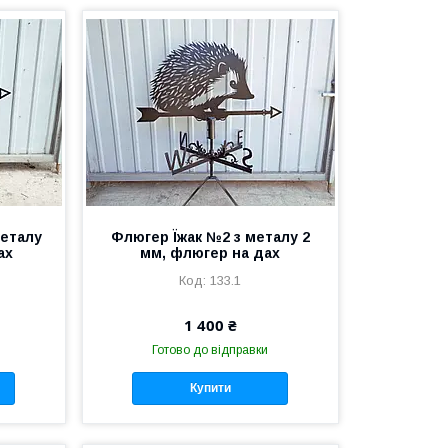
металу
Флюгер Їжак №2 з металу 2
ах
мм, флюгер на дах
133.1
1 400 ₴
Готово до відправки
Купити