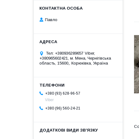
Павло
Тел: +380936289657 Viber,
+380965602421, м. Мена, Чернігівська
область, 15600,, Корюківка, Україна
+380 (93) 628-96-57
Viber
+380 (96) 560-24-21