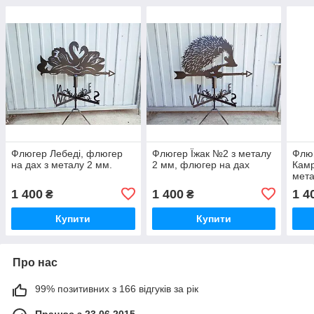
Флюгер Лебеді, флюгер
Флюгер Їжак №2 з металу
Флюг
на дах з металу 2 мм.
2 мм, флюгер на дах
Камр
мета
1 400
1 400
1 4
₴
₴
Купити
Купити
Про нас
99% позитивних з 166 відгуків за рік
Працює з 23.06.2015