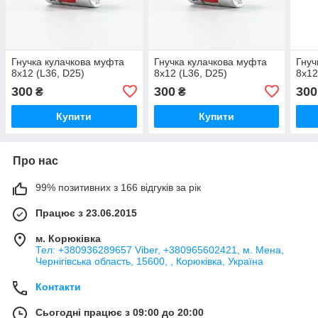
Гнучка кулачкова муфта
Гнучка кулачкова муфта
Гнуч
8х12 (L36, D25)
8х12 (L36, D25)
8х12
300
300
300
₴
₴
Купити
Купити
Про нас
99% позитивних з 166 відгуків за рік
Працює з 23.06.2015
м. Корюківка
Тел: +380936289657 Viber, +380965602421, м. Мена,
Чернігівська область, 15600, , Корюківка, Україна
Контакти
Сьогодні працює з 09:00 до 20:00