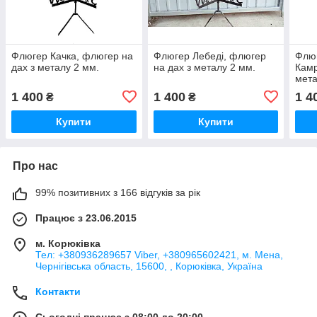
Флюгер Качка, флюгер на
Флюгер Лебеді, флюгер
Флюг
дах з металу 2 мм.
на дах з металу 2 мм.
Камр
мета
1 400
1 400
1 4
₴
₴
Купити
Купити
Про нас
99% позитивних з 166 відгуків за рік
Працює з 23.06.2015
м. Корюківка
Тел: +380936289657 Viber, +380965602421, м. Мена,
Чернігівська область, 15600, , Корюківка, Україна
Контакти
Сьогодні працює з 08:00 до 20:00