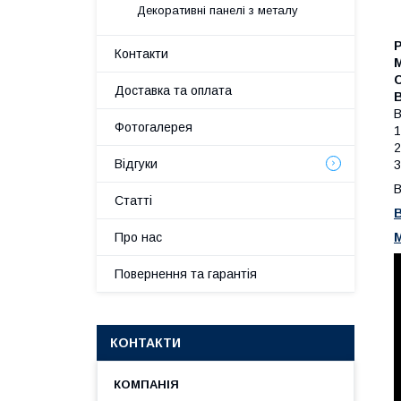
Декоративні панелі з металу
Р
Контакти
М
С
Доставка та оплата
В
В
Фотогалерея
1
2
Відгуки
3
В
Статті
В
М
Про нас
Повернення та гарантія
КОНТАКТИ