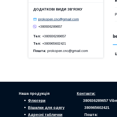
Р
prokopen.cnc@gmail.com
+380936289657
І
Тел
+380936289657
Тел
+380965602421
Пошта
prokopen.cnc@gmail.com
Ц
Наша продукція
Контакти:
Флюгери
380936289657 Vibe
Вішалки для одягу
380965602421
Адресні таблички
Пошта: