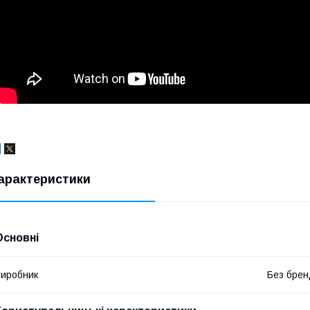
арактеристики
Основні
иробник
Без брен