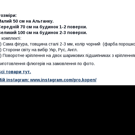
озміри:
алий 50 см на Альтанку.
ередній 70 см на будинок 1-2 поверхи.
еликий 100 см на будинок 2-3 поверхи.
 комплекті:
) Сама фігура, товщина сталі 2-3 мм, колір чорний (фарба порошков
) Сторони світу на вибір Укр, Рус, Англ.
) Поворотне кріплення на двох шарикових підшипниках з кріпленням
иготовлення флюгерів на замовлення по фото.
сі товари тут.
ій instagram: www.instagram.com/pro.kopen/