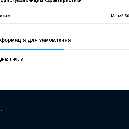
Користувальницькі характеристики
озмір
Малий 50
нформація для замовлення
іна:
1 400 ₴
r