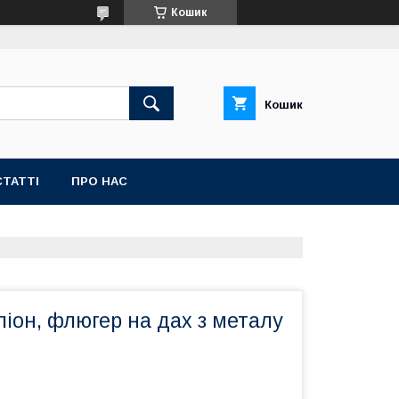
Кошик
Кошик
СТАТТІ
ПРО НАС
іон, флюгер на дах з металу