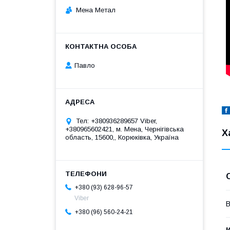
Мена Метал
Павло
Тел: +380936289657 Viber,
+380965602421, м. Мена, Чернігівська
Х
область, 15600,, Корюківка, Україна
+380 (93) 628-96-57
Viber
В
+380 (96) 560-24-21