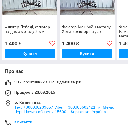
Флюгер Лебеді, флюгер
Флюгер Їжак №2 з металу
Флюг
на дах з металу 2 мм.
2 мм, флюгер на дах
Камр
мета
1 400
1 400
1 4
₴
₴
Купити
Купити
Про нас
99% позитивних з 165 відгуків за рік
Працює з 23.06.2015
м. Корюківка
Тел: +380936289657 Viber, +380965602421, м. Мена,
Чернігівська область, 15600, , Корюківка, Україна
Контакти