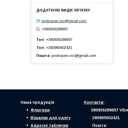
prokopen.cnc@gmail.com
+380936289657
Тел
+380936289657
Тел
+380965602421
Пошта
prokopen.cnc@gmail.com
Наша продукція
Контакти:
Флюгери
380936289657 Vibe
Вішалки для одягу
380965602421
Адресні таблички
Пошта: