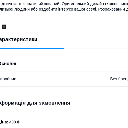
ідсвічник декоративий кований. Оригинальний дизайн і якісне ви
лизької людини або оздобити інтер'єр вашої оселі. Розрахований 
арактеристики
Основні
иробник
Без брен
нформація для замовлення
іна:
400 ₴