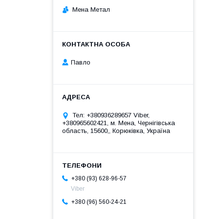
Мена Метал
Павло
Тел: +380936289657 Viber,
+380965602421, м. Мена, Чернігівська
область, 15600,, Корюківка, Україна
+380 (93) 628-96-57
Viber
+380 (96) 560-24-21