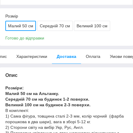
Розмір
Малий 50 см
Середній 70 см
Великий 100 см
Готово до відправки
пис
Характеристики
Доставка
Оплата
Умови пове
Опис
Розміри:
Малий 50 см на Альтанку.
Середній 70 см на будинок 1-2 поверхи.
Великий 100 см на будинок 2-3 поверхи.
В комплекті:
1) Сама фігура, товщина сталі 2-3 мм, колір чорний (фарба
порошкова в два шари), вага в зборі 5-12 кг.
2) Сторони світу на вибір Укр, Рус, Англ.
3) Поворотне кріплення на двох шарикових підшипниках з