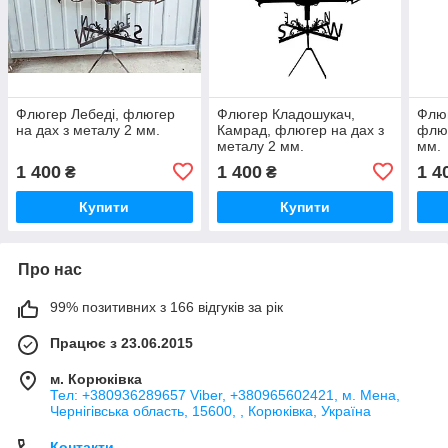
Флюгер Лебеді, флюгер
Флюгер Кладошукач,
Флюг
на дах з металу 2 мм.
Камрад, флюгер на дах з
флюг
металу 2 мм.
мм.
1 400
1 400
1 4
₴
₴
Купити
Купити
Про нас
99% позитивних з 166 відгуків за рік
Працює з 23.06.2015
м. Корюківка
Тел: +380936289657 Viber, +380965602421, м. Мена,
Чернігівська область, 15600, , Корюківка, Україна
Контакти