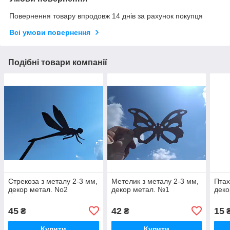
Повернення товару впродовж 14 днів за рахунок покупця
Всі умови повернення
Подібні товари компанії
Стрекоза з металу 2-3 мм,
Метелик з металу 2-3 мм,
Птах
декор метал. No2
декор метал. №1
деко
45
42
15
₴
₴
Купити
Купити