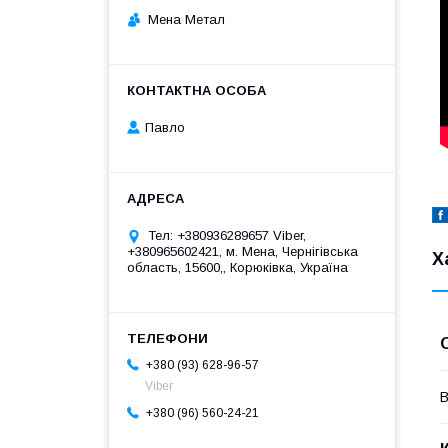
Мена Метал
Павло
Тел: +380936289657 Viber,
+380965602421, м. Мена, Чернігівська
Х
область, 15600,, Корюківка, Україна
+380 (93) 628-96-57
Viber
В
+380 (96) 560-24-21