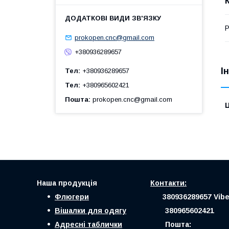
Р
prokopen.cnc@gmail.com
+380936289657
І
Тел
+380936289657
Тел
+380965602421
Пошта
prokopen.cnc@gmail.com
Ц
Наша продукція
Контакти:
Флюгери
380936289657 Vibe
Вішалки для одягу
380965602421
Адресні таблички
Пошта: