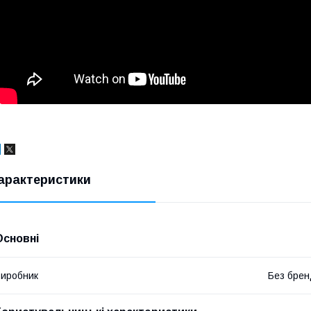
арактеристики
Основні
иробник
Без брен