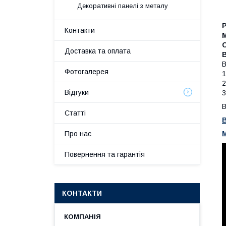
Декоративні панелі з металу
Р
Контакти
М
С
Доставка та оплата
В
В
Фотогалерея
1
2
Відгуки
3
В
Статті
В
М
Про нас
Повернення та гарантія
КОНТАКТИ