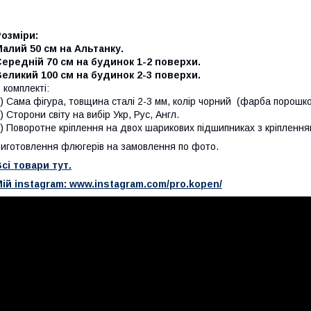
озміри:
алий 50 см на Альтанку.
ередній 70 см на будинок 1-2 поверхи.
еликий 100 см на будинок 2-3 поверхи.
 комплекті:
) Сама фігура, товщина сталі 2-3 мм, колір чорний (фарба порошков
) Сторони світу на вибір Укр, Рус, Англ.
) Поворотне кріплення на двох шарикових підшипниках з кріпленням
иготовлення флюгерів на замовлення по фото.
сі товари тут.
ій instagram: www.instagram.com/pro.kopen/