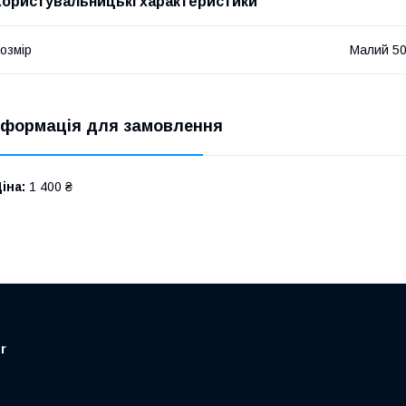
Користувальницькі характеристики
озмір
Малий 50
нформація для замовлення
іна:
1 400 ₴
r