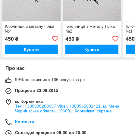
Ключниця з металу Гілка
Ключниця з металу Гілка
Ключ
№4
№2
№1
450
450
450
₴
₴
Купити
Купити
Про нас
99% позитивних з 166 відгуків за рік
Працює з 23.06.2015
м. Корюківка
Тел: +380936289657 Viber, +380965602421, м. Мена,
Чернігівська область, 15600, , Корюківка, Україна
Контакти
Сьогодні працює з 09:00 до 20:00