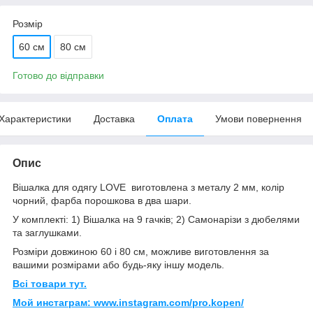
Розмір
60 см
80 см
Готово до відправки
Характеристики
Доставка
Оплата
Умови повернення
Опис
Вішалка для одягу LOVE виготовлена ​​з металу 2 мм, колір
чорний, фарба порошкова в два шари.
У комплекті: 1) Вішалка на 9 гачків; 2) Самонарізи з дюбелями
та заглушками.
Розміри довжиною 60 і 80 см, можливе виготовлення за
вашими розмірами або будь-яку іншу модель.
Всі товари тут.
Мой инстаграм: www.instagram.com/pro.kopen/