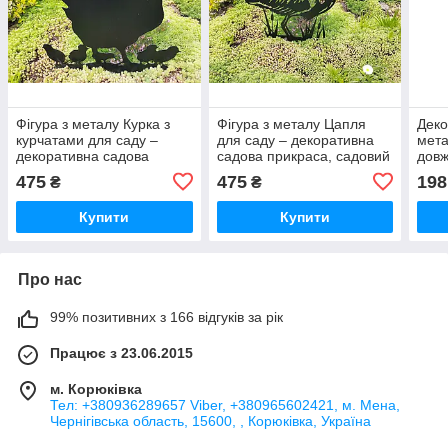
Фігура з металу Курка з
Фігура з металу Цапля
Деко
курчатами для саду –
для саду – декоративна
мета
декоративна садова
садова прикраса, садовий
довж
прикраса, садовий декор
декор із сталі
475
475
198
₴
₴
із сталі
Купити
Купити
Про нас
99% позитивних з 166 відгуків за рік
Працює з 23.06.2015
м. Корюківка
Тел: +380936289657 Viber, +380965602421, м. Мена,
Чернігівська область, 15600, , Корюківка, Україна