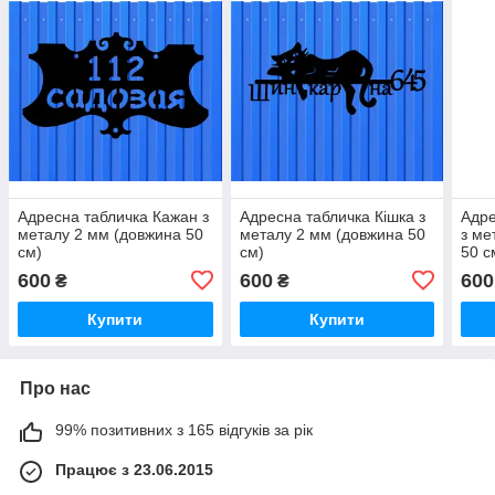
Адресна табличка Кажан з
Адресна табличка Кішка з
Адре
металу 2 мм (довжина 50
металу 2 мм (довжина 50
з ме
см)
см)
50 с
600
600
600
₴
₴
Купити
Купити
Про нас
99% позитивних з 165 відгуків за рік
Працює з 23.06.2015