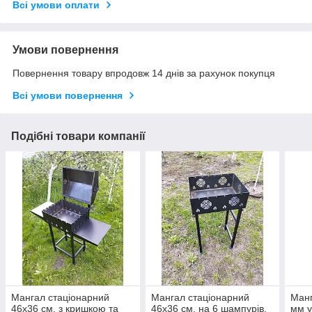
Всі умови оплати
Умови повернення
Повернення товару впродовж 14 днів за рахунок покупця
Всі умови повернення
Подібні товари компанії
Мангал стаціонарний
Мангал стаціонарний
Манг
46х36 см, з кришкою та
46х36 см, на 6 шампурів,
мм у