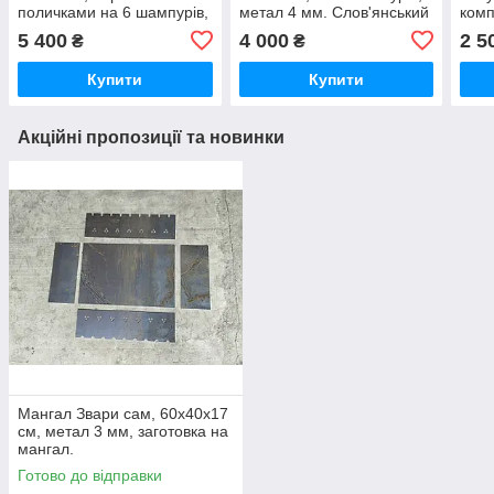
поличками на 6 шампурів,
метал 4 мм. Слов'янський
комп
метал 4 мм
оберіг сварог
5 400
4 000
2 5
₴
₴
Купити
Купити
Акційні пропозиції та новинки
Мангал Звари сам, 60х40х17
см, метал 3 мм, заготовка на
мангал.
Готово до відправки