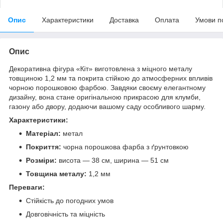
Опис
Характеристики
Доставка
Оплата
Умови п
Опис
Декоративна фігура «Кіт» виготовлена з міцного металу
товщиною 1,2 мм та покрита стійкою до атмосферних впливів
чорною порошковою фарбою. Завдяки своєму елегантному
дизайну, вона стане оригінальною прикрасою для клумби,
газону або двору, додаючи вашому саду особливого шарму.
Характеристики:
Матеріал:
метал
Покриття:
чорна порошкова фарба з ґрунтовкою
Розміри:
висота — 38 см, ширина — 51 см
Товщина металу:
1,2 мм
Переваги:
Стійкість до погодних умов
Довговічність та міцність