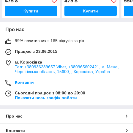
475
475
550
₴
₴
із сталі
прик
із ст
Купити
Купити
Про нас
99% позитивних з 165 відгуків за рік
Працює з 23.06.2015
м. Корюківка
Тел: +380936289657 Viber, +380965602421, м. Мена,
Чернігівська область, 15600, , Корюківка, Україна
Контакти
Сьогодні працює з 08:00 до 20:00
Показати весь графік роботи
Про нас
Контакти