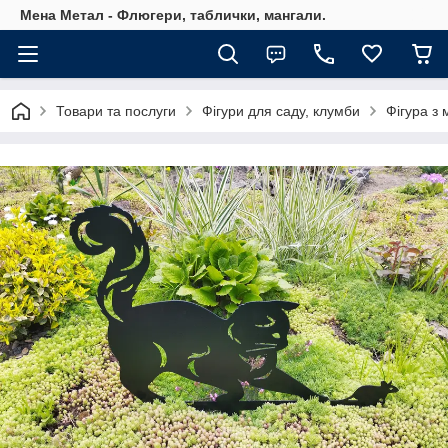
Мена Метал - Флюгери, таблички, мангали.
Товари та послуги
Фігури для саду, клумби
Фігура з 