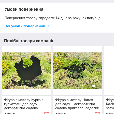
Умови повернення
Повернення товару впродовж 14 днів за рахунок покупця
Всі умови повернення
Подібні товари компанії
Фігура з металу Курка з
Фігура з металу Цапля
Фігу
курчатами для саду –
для саду – декоративна
Калі
декоративна садова
садова прикраса, садовий
зозу
прикраса, садовий декор
декор із сталі
деко