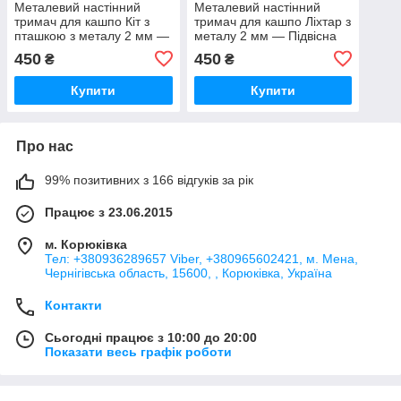
Металевий настінний
Металевий настінний
тримач для кашпо Кіт з
тримач для кашпо Ліхтар з
пташкою з металу 2 мм —
металу 2 мм — Підвісна
Підвісна підставка для
підставка для квітів, декор
450
450
₴
₴
квітів, декор балкона,
балкона, будинку, двору
будинку, двору
Купити
Купити
Про нас
99% позитивних з 166 відгуків за рік
Працює з 23.06.2015
м. Корюківка
Тел: +380936289657 Viber, +380965602421, м. Мена,
Чернігівська область, 15600, , Корюківка, Україна
Контакти
Сьогодні працює з 10:00 до 20:00
Показати весь графік роботи