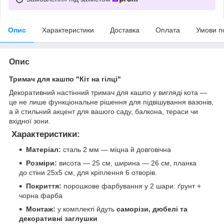
Опис
Характеристики
Доставка
Оплата
Умови п
Опис
Тримач для кашпо "Кіт на гілці"
Декоративний настінний тримач для кашпо у вигляді кота —
це не лише функціональне рішення для підвішування вазонів,
а й стильний акцент для вашого саду, балкона, тераси чи
вхідної зони.
Характеристики:
Матеріал:
сталь 2 мм — міцна й довговічна
Розміри:
висота — 25 см, ширина — 26 см, планка
до стіни 25х5 см, для кріплення 6 отворів.
Покриття:
порошкове фарбування у 2 шари: ґрунт +
чорна фарба
Монтаж:
у комплекті йдуть
саморізи, дюбелі та
декоративні заглушки