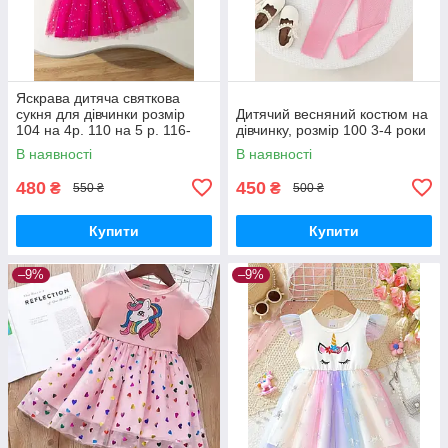
Яскрава дитяча святкова
сукня для дівчинки розмір
Дитячий весняний костюм на
104 на 4р. 110 на 5 р. 116-
дівчинку, розмір 100 3-4 роки
122 на 6-7р.
В наявності
В наявності
480
450
₴
₴
550 ₴
500 ₴
Купити
Купити
–9%
–9%