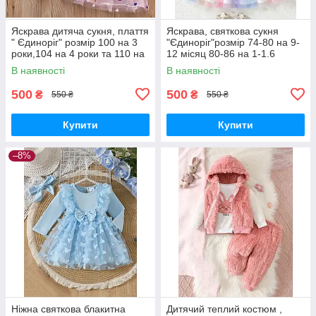
Яскрава дитяча сукня, плаття
Яскрава, святкова сукня
" Єдиноріг" розмір 100 на 3
"Єдиноріг"розмір 74-80 на 9-
роки,104 на 4 роки та 110 на
12 місяц 80-86 на 1-1.6
5 років
років,розмір 86-92 на 1.6-2
В наявності
В наявності
роки та 92-98 на 2-3 роки
500
500
₴
₴
550 ₴
550 ₴
Купити
Купити
–8%
Ніжна святкова блакитна
Дитячий теплий костюм ,