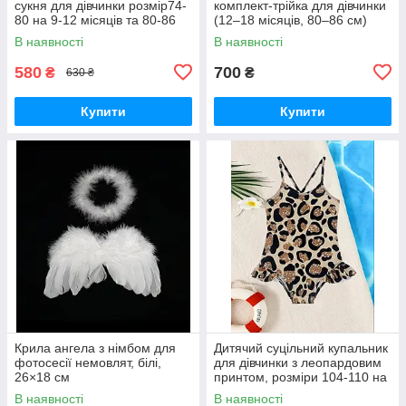
сукня для дівчинки розмір74-
комплект-трійка для дівчинки
80 на 9-12 місяців та 80-86
(12–18 місяців, 80–86 см)
на 12-18 місяців
В наявності
В наявності
580
700
₴
₴
630 ₴
Купити
Купити
Крила ангела з німбом для
Дитячий суцільний купальник
фотосесії немовлят, білі,
для дівчинки з леопардовим
26×18 см
принтом, розміри 104-110 на
4-5років та 110-116 на 5-6
В наявності
В наявності
років