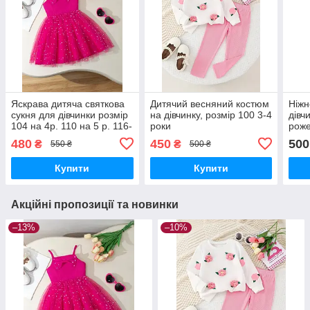
Яскрава дитяча святкова
Дитячий весняний костюм
Ніжн
сукня для дівчинки розмір
на дівчинку, розмір 100 3-4
дівч
104 на 4р. 110 на 5 р. 116-
роки
роже
122 на 6-7р.
100 
480
450
500
₴
₴
550 ₴
500 ₴
5 ро
Купити
Купити
Акційні пропозиції та новинки
–13%
–10%