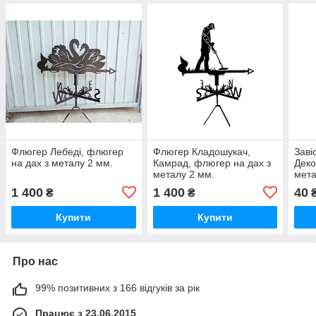
Флюгер Лебеді, флюгер
Флюгер Кладошукач,
Заві
на дах з металу 2 мм.
Камрад, флюгер на дах з
Деко
металу 2 мм.
мета
1 400
1 400
40
₴
₴
Купити
Купити
Про нас
99% позитивних з 166 відгуків за рік
Працює з 23.06.2015