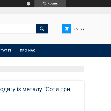
Кошик
Кошик
СТАТТІ
ПРО НАС
одягу із металу "Соти три