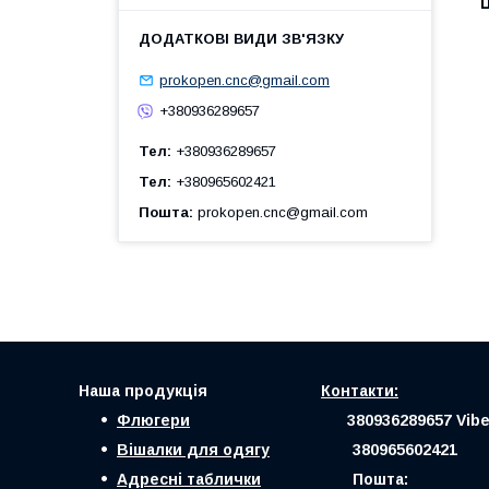
Ц
prokopen.cnc@gmail.com
+380936289657
Тел
+380936289657
Тел
+380965602421
Пошта
prokopen.cnc@gmail.com
Наша продукція
Контакти:
Флюгери
380936289657 Vibe
Вішалки для одягу
380965602421
Адресні таблички
Пошта: