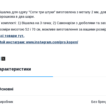
ішалка для одягу "Соти три штуки" виготовлена ​​з металу 2 мм, до
орошкова в два шари.
 комплекті: 1) Вішалка на 3 гачка; 2) Самонарізи з дюбелями та за
озміри висотою 52 і 70 см, можливе виготовлення за вашими розмі
сі товари тут.
ой инстаграм: www.instagram.com/pro.kopen/
арактеристики
Основні
иробник
Без брен