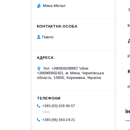
Мена Метал
Т
К
Павло
Р
Тел: +380936289657 Viber,
+380965602421, м. Мена, Чернігівська
область, 15600,, Корюківка, Україна
Р
+380 (93) 628-96-57
І
Viber
+380 (96) 560-24-21