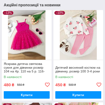
Акційні пропозиції та новинки
–13%
–10%
Яскрава дитяча святкова
сукня для дівчинки розмір
Дитячий весняний костюм на
104 на 4р. 110 на 5 р. 116-
дівчинку, розмір 100 3-4 роки
122 на 6-7р.
В наявності
В наявності
480
450
₴
₴
550 ₴
500 ₴
Купити
Купити