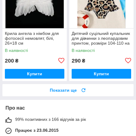
Крила ангела з німбом для
Дитячий суцільний купальник
фотосесії немовлят, білі,
для дівчинки з леопардовим
26×18 см
принтом, розміри 104-110 на
4-5років та 110-116 на 5-6
В наявності
В наявності
років
200
290
₴
₴
Купити
Купити
Показати ще
Про нас
99% позитивних з 166 відгуків за рік
Працює з 23.06.2015