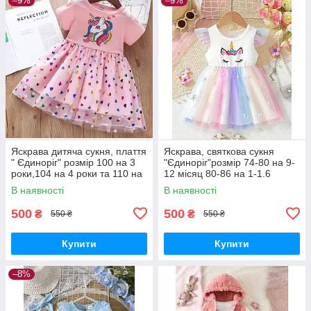
–9%
–9%
Яскрава дитяча сукня, плаття
Яскрава, святкова сукня
" Єдиноріг" розмір 100 на 3
"Єдиноріг"розмір 74-80 на 9-
роки,104 на 4 роки та 110 на
12 місяц 80-86 на 1-1.6
5 років
років,розмір 86-92 на 1.6-2
В наявності
В наявності
роки та 92-98 на 2-3 роки
500
500
₴
₴
550 ₴
550 ₴
Купити
Купити
–8%