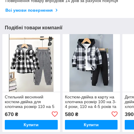
Повернення товару впродовж 14 днів за рахунок покупця
Всі умови повернення
Подібні товари компанії
Стильний весняний
Костюм-двійка в карту на
Дитя
костюм-двійка для
хлопчика розмір 100 на 3-
двій
хлопчика розмір 110 на 5
4 роки, 110 на 4-5 років та
хлоп
років
116 на 5-6 років
4 ро
670
580
390
₴
₴
Купити
Купити