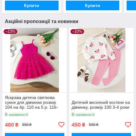
Купити
Купити
Акційні пропозиції та новинки
–13%
–10%
Яскрава дитяча святкова
сукня для дівчинки розмір
Дитячий весняний костюм на
104 на 4р. 110 на 5 р. 116-
дівчинку, розмір 100 3-4 роки
122 на 6-7р.
В наявності
В наявності
480
450
₴
₴
550 ₴
500 ₴