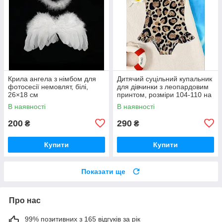
Крила ангела з німбом для
Дитячий суцільний купальник
фотосесії немовлят, білі,
для дівчинки з леопардовим
26×18 см
принтом, розміри 104-110 на
4-5років та 110-116 на 5-6
В наявності
В наявності
років
200
290
₴
₴
Купити
Купити
Показати ще
Про нас
99% позитивних з 165 відгуків за рік