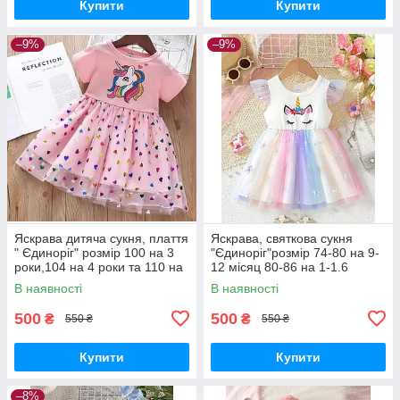
Купити
Купити
–9%
–9%
Яскрава дитяча сукня, плаття
Яскрава, святкова сукня
" Єдиноріг" розмір 100 на 3
"Єдиноріг"розмір 74-80 на 9-
роки,104 на 4 роки та 110 на
12 місяц 80-86 на 1-1.6
5 років
років,розмір 86-92 на 1.6-2
В наявності
В наявності
роки та 92-98 на 2-3 роки
500
500
₴
₴
550 ₴
550 ₴
Купити
Купити
–8%