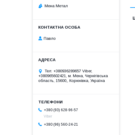
Мена Метал
Ц
Павло
Тел: +380936289657 Viber,
+380965602421, м. Мена, Чернігівська
область, 15600,, Корюківка, Україна
+380 (93) 628-96-57
Viber
+380 (96) 560-24-21