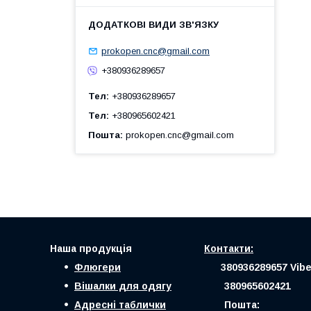
prokopen.cnc@gmail.com
+380936289657
Тел
+380936289657
Тел
+380965602421
Пошта
prokopen.cnc@gmail.com
Наша продукція
Контакти:
Флюгери
380936289657 Vibe
Вішалки для одягу
380965602421
Адресні таблички
Пошта: