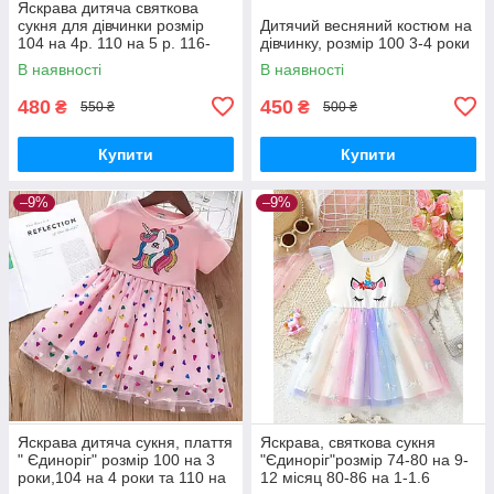
Яскрава дитяча святкова
сукня для дівчинки розмір
Дитячий весняний костюм на
104 на 4р. 110 на 5 р. 116-
дівчинку, розмір 100 3-4 роки
122 на 6-7р.
В наявності
В наявності
480
450
₴
₴
550 ₴
500 ₴
Купити
Купити
–9%
–9%
Яскрава дитяча сукня, плаття
Яскрава, святкова сукня
" Єдиноріг" розмір 100 на 3
"Єдиноріг"розмір 74-80 на 9-
роки,104 на 4 роки та 110 на
12 місяц 80-86 на 1-1.6