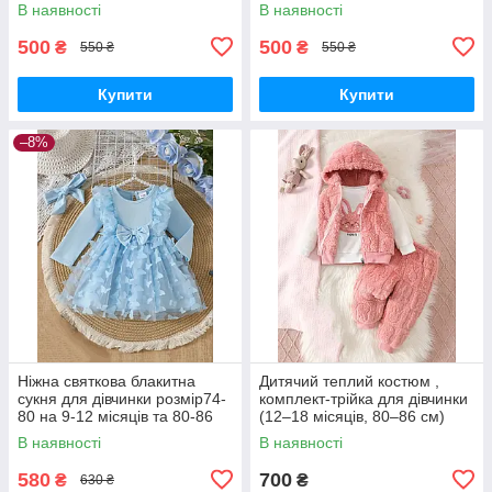
5 років
років,розмір 86-92 на 1.6-2
В наявності
В наявності
роки та 92-98 на 2-3 роки
500
500
₴
₴
550 ₴
550 ₴
Купити
Купити
–8%
Ніжна святкова блакитна
Дитячий теплий костюм ,
сукня для дівчинки розмір74-
комплект-трійка для дівчинки
80 на 9-12 місяців та 80-86
(12–18 місяців, 80–86 см)
на 12-18 місяців
В наявності
В наявності
580
700
₴
₴
630 ₴