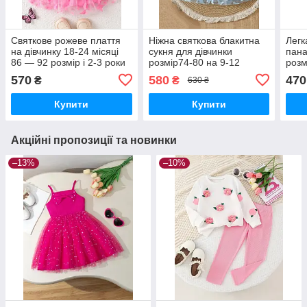
Святкове рожеве плаття
Ніжна святкова блакитна
Легк
на дівчинку 18-24 місяці
сукня для дівчинки
пана
86 — 92 розмір і 2-3 роки
розмір74-80 на 9-12
розм
розмір 92-98
місяців та 80-86 на 12-18
міся
570
580
470
₴
₴
630 ₴
місяців
міся
Купити
Купити
Акційні пропозиції та новинки
–13%
–10%