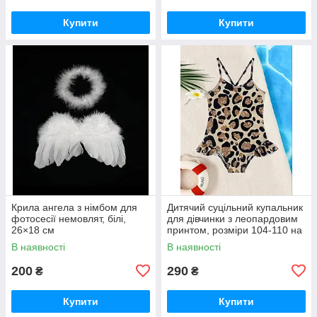
Купити
Купити
Крила ангела з німбом для
Дитячий суцільний купальник
фотосесії немовлят, білі,
для дівчинки з леопардовим
26×18 см
принтом, розміри 104-110 на
4-5років та 110-116 на 5-6
В наявності
В наявності
років
200
290
₴
₴
Купити
Купити