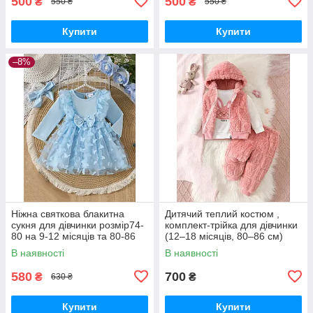
500
500
₴
₴
550 ₴
550 ₴
Купити
Купити
–8%
Ніжна святкова блакитна
Дитячий теплий костюм ,
сукня для дівчинки розмір74-
комплект-трійка для дівчинки
80 на 9-12 місяців та 80-86
(12–18 місяців, 80–86 см)
на 12-18 місяців
В наявності
В наявності
580
700
₴
₴
630 ₴
Купити
Купити