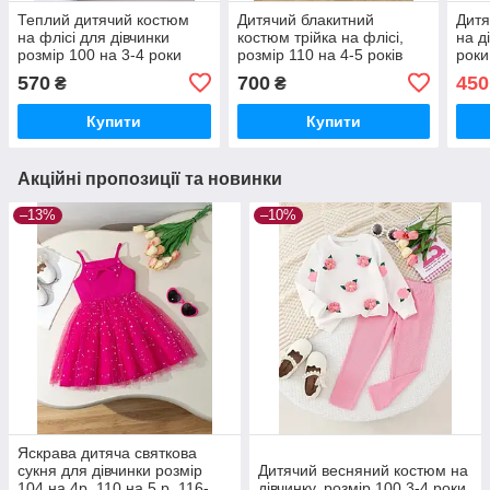
Теплий дитячий костюм
Дитячий блакитний
Дитя
на флісі для дівчинки
костюм трійка на флісі,
на д
розмір 100 на 3-4 роки
розмір 110 на 4-5 років
роки
570
700
450
₴
₴
Купити
Купити
Акційні пропозиції та новинки
–13%
–10%
Яскрава дитяча святкова
сукня для дівчинки розмір
Дитячий весняний костюм на
104 на 4р. 110 на 5 р. 116-
дівчинку, розмір 100 3-4 роки