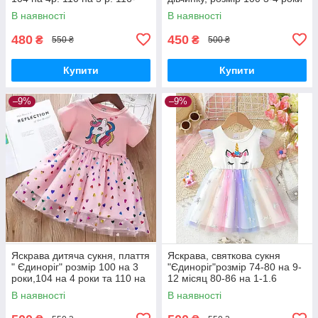
122 на 6-7р.
В наявності
В наявності
480
450
₴
₴
550 ₴
500 ₴
Купити
Купити
–9%
–9%
Яскрава дитяча сукня, плаття
Яскрава, святкова сукня
" Єдиноріг" розмір 100 на 3
"Єдиноріг"розмір 74-80 на 9-
роки,104 на 4 роки та 110 на
12 місяц 80-86 на 1-1.6
5 років
років,розмір 86-92 на 1.6-2
В наявності
В наявності
роки та 92-98 на 2-3 роки