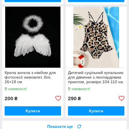
Крила ангела з німбом для
Дитячий суцільний купальник
фотосесії немовлят, білі,
для дівчинки з леопардовим
26×18 см
принтом, розміри 104-110 на
4-5років та 110-116 на 5-6
В наявності
В наявності
років
200
290
₴
₴
Купити
Купити
Показати ще