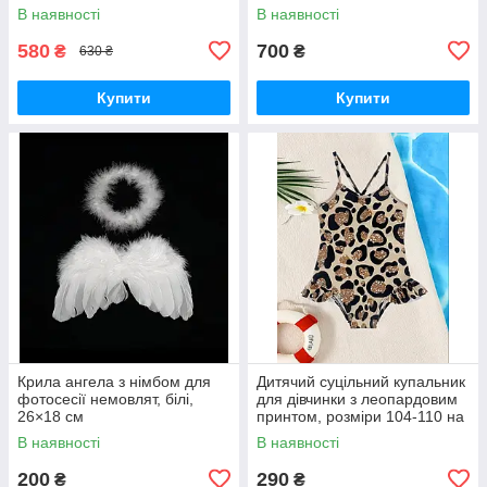
на 12-18 місяців
В наявності
В наявності
580
700
₴
₴
630 ₴
Купити
Купити
Крила ангела з німбом для
Дитячий суцільний купальник
фотосесії немовлят, білі,
для дівчинки з леопардовим
26×18 см
принтом, розміри 104-110 на
4-5років та 110-116 на 5-6
В наявності
В наявності
років
200
290
₴
₴