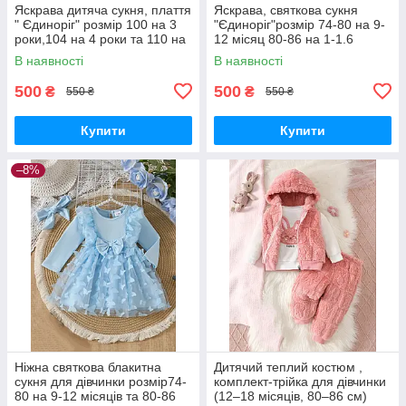
Яскрава дитяча сукня, плаття
Яскрава, святкова сукня
" Єдиноріг" розмір 100 на 3
"Єдиноріг"розмір 74-80 на 9-
роки,104 на 4 роки та 110 на
12 місяц 80-86 на 1-1.6
5 років
років,розмір 86-92 на 1.6-2
В наявності
В наявності
роки та 92-98 на 2-3 роки
500
500
₴
₴
550 ₴
550 ₴
Купити
Купити
–8%
Ніжна святкова блакитна
Дитячий теплий костюм ,
сукня для дівчинки розмір74-
комплект-трійка для дівчинки
80 на 9-12 місяців та 80-86
(12–18 місяців, 80–86 см)