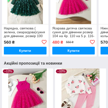
Нарядна, святкова (
Яскрава дитяча святкова
Ніжн
зелена, смарагдова)сукня
сукня для дівчинки розмір
дівч
для дівчинки, розмір 100
104 на 4р. 110 на 5 р. 116-
коль
на 3-4 роки, 104 на 4 роки
122 на 6-7р.
роки
560
480
570
₴
₴
550 ₴
та 110 на 5 років
Купити
Купити
Акційні пропозиції та новинки
–13%
–10%