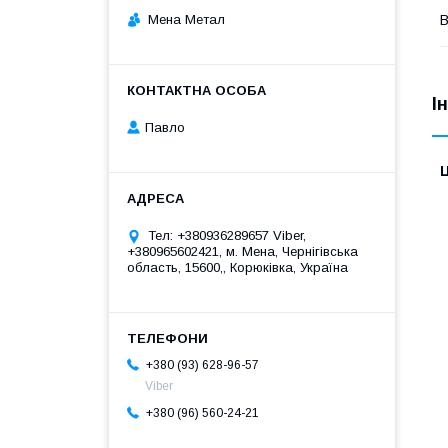
Мена Метал
В
І
Павло
Ц
Тел: +380936289657 Viber,
+380965602421, м. Мена, Чернігівська
область, 15600,, Корюківка, Україна
+380 (93) 628-96-57
Viber
+380 (96) 560-24-21