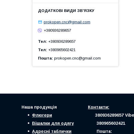
prokopen.cnc@gmail.com
+380936289657
Тел
+380936289657
Тел
+380965602421
Пошта
prokopen.cnc@gmail.com
Наша продукція
Контакти:
Флюгери
380936289657 Vibe
Вішалки для одягу
380965602421
Адресні таблички
Пошта: