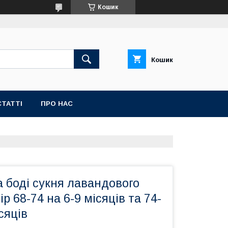
Кошик
Кошик
СТАТТІ
ПРО НАС
 боді сукня лавандового
р 68-74 на 6-9 місяців та 74-
сяців