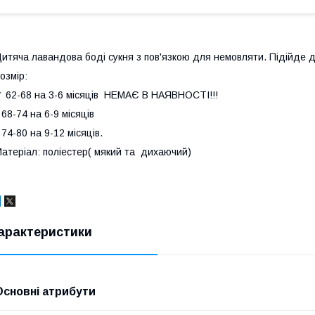
итяча лавандова боді сукня з пов'язкою для немовляти. Підійде дл
озмір:
 62-68 на 3-6 місяців НЕМАЄ В НАЯВНОСТІ!!!
 68-74 на 6-9 місяців
 74-80 на 9-12 місяців.
атеріал: поліестер( мякий та дихаючий)
арактеристики
Основні атрибути