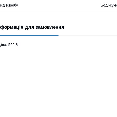
ид виробу
Боді-сук
нформація для замовлення
іна:
560 ₴