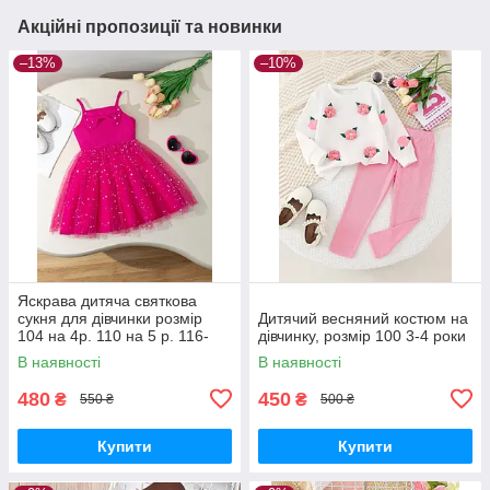
Акційні пропозиції та новинки
–13%
–10%
Яскрава дитяча святкова
сукня для дівчинки розмір
Дитячий весняний костюм на
104 на 4р. 110 на 5 р. 116-
дівчинку, розмір 100 3-4 роки
122 на 6-7р.
В наявності
В наявності
480
450
₴
₴
550 ₴
500 ₴
Купити
Купити