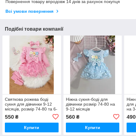
Повернення товару впродовж 14 днів за рахунок покупця
Всі умови повернення
Подібні товари компанії
Святкова рожева боді
Ніжна сукня-боді для
Ніжн
сукня для дівчинки 9-12
дівчинки розмір 74-80 на
для 
місяців, розмір 74-80 та 6-
9-12 місяців
на 3
9 місяців розмір 68-74
9 мі
550
560
490
₴
₴
міся
Купити
Купити