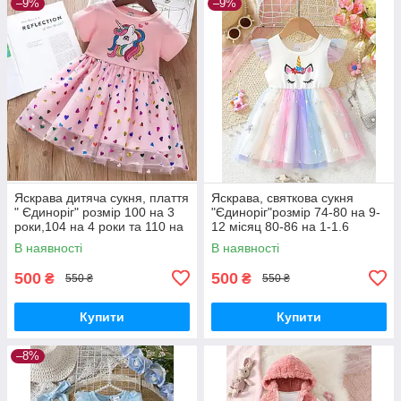
–9%
–9%
Яскрава дитяча сукня, плаття
Яскрава, святкова сукня
" Єдиноріг" розмір 100 на 3
"Єдиноріг"розмір 74-80 на 9-
роки,104 на 4 роки та 110 на
12 місяц 80-86 на 1-1.6
5 років
років,розмір 86-92 на 1.6-2
В наявності
В наявності
роки та 92-98 на 2-3 роки
500
500
₴
₴
550 ₴
550 ₴
Купити
Купити
–8%