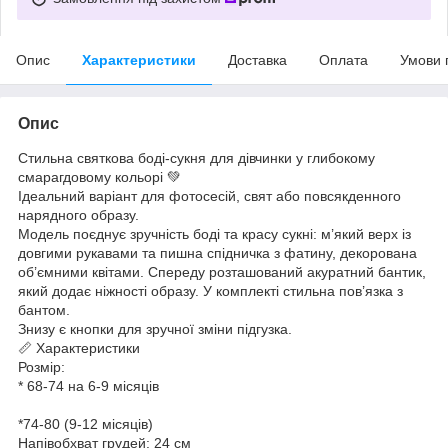
Опис
Характеристики
Доставка
Оплата
Умови 
Опис
Стильна святкова боді-сукня для дівчинки у глибокому
смарагдовому кольорі 💚
Ідеальний варіант для фотосесій, свят або повсякденного
нарядного образу.
Модель поєднує зручність боді та красу сукні: м’який верх із
довгими рукавами та пишна спідничка з фатину, декорована
об’ємними квітами. Спереду розташований акуратний бантик,
який додає ніжності образу. У комплекті стильна пов’язка з
бантом.
Знизу є кнопки для зручної зміни підгузка.
📏 Характеристики
Розмір:
* 68-74 на 6-9 місяців
*74-80 (9-12 місяців)
Напівобхват грудей: 24 см