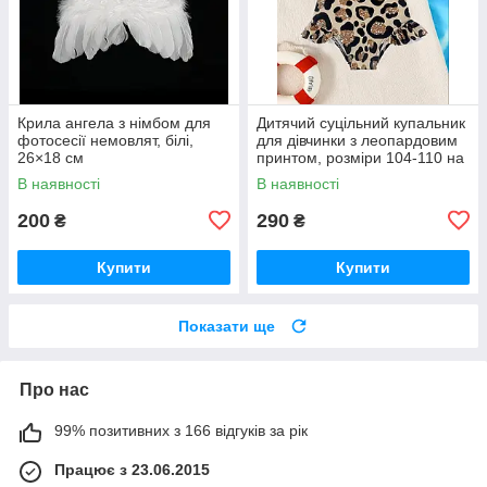
Крила ангела з німбом для
Дитячий суцільний купальник
фотосесії немовлят, білі,
для дівчинки з леопардовим
26×18 см
принтом, розміри 104-110 на
4-5років та 110-116 на 5-6
В наявності
В наявності
років
200
290
₴
₴
Купити
Купити
Показати ще
Про нас
99% позитивних з 166 відгуків за рік
Працює з 23.06.2015