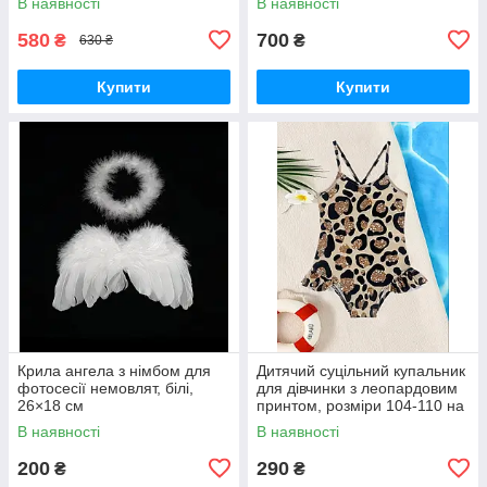
В наявності
В наявності
580
700
₴
₴
630 ₴
Купити
Купити
Крила ангела з німбом для
Дитячий суцільний купальник
фотосесії немовлят, білі,
для дівчинки з леопардовим
26×18 см
принтом, розміри 104-110 на
4-5років та 110-116 на 5-6
В наявності
В наявності
років
200
290
₴
₴