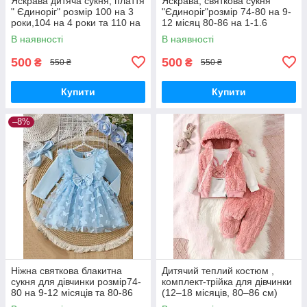
Яскрава дитяча сукня, плаття
Яскрава, святкова сукня
" Єдиноріг" розмір 100 на 3
"Єдиноріг"розмір 74-80 на 9-
роки,104 на 4 роки та 110 на
12 місяц 80-86 на 1-1.6
5 років
років,розмір 86-92 на 1.6-2
В наявності
В наявності
роки та 92-98 на 2-3 роки
500
500
₴
₴
550 ₴
550 ₴
Купити
Купити
–8%
Ніжна святкова блакитна
Дитячий теплий костюм ,
сукня для дівчинки розмір74-
комплект-трійка для дівчинки
80 на 9-12 місяців та 80-86
(12–18 місяців, 80–86 см)
на 12-18 місяців