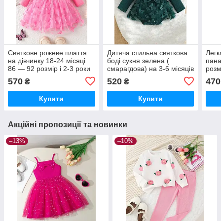
Святкове рожеве плаття
Дитяча стильна святкова
Легк
на дівчинку 18-24 місяці
боді сукня зелена (
пана
86 — 92 розмір і 2-3 роки
смарагдова) на 3-6 місяців
розм
розмір 92-98
розмір 62-68,68-74 на 6-9
міся
570
520
470
₴
₴
місяців та 74-80 на 9-12
міся
місяців
Купити
Купити
Акційні пропозиції та новинки
–13%
–10%