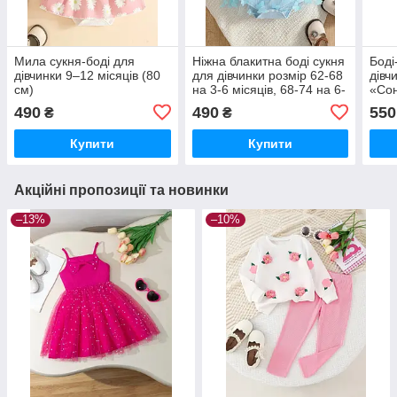
Мила сукня-боді для
Ніжна блакитна боді сукня
Боді
дівчинки 9–12 місяців (80
для дівчинки розмір 62-68
дівч
см)
на 3-6 місяців, 68-74 на 6-
«Сон
9 місяців та 74-80 на 9-12
на 9
490
490
550
₴
₴
місяців
Купити
Купити
Акційні пропозиції та новинки
–13%
–10%