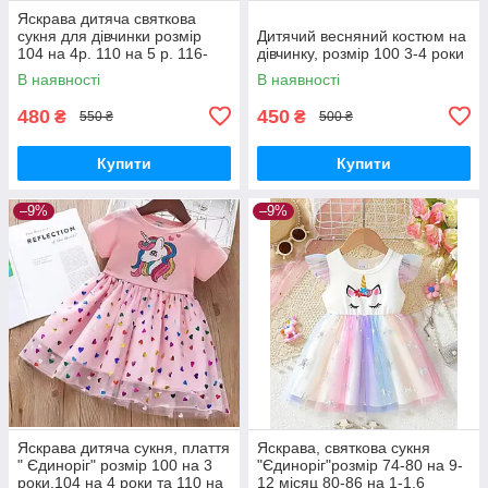
Яскрава дитяча святкова
сукня для дівчинки розмір
Дитячий весняний костюм на
104 на 4р. 110 на 5 р. 116-
дівчинку, розмір 100 3-4 роки
122 на 6-7р.
В наявності
В наявності
480
450
₴
₴
550 ₴
500 ₴
Купити
Купити
–9%
–9%
Яскрава дитяча сукня, плаття
Яскрава, святкова сукня
" Єдиноріг" розмір 100 на 3
"Єдиноріг"розмір 74-80 на 9-
роки,104 на 4 роки та 110 на
12 місяц 80-86 на 1-1.6