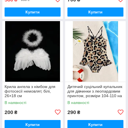
Купити
Купити
Крила ангела з німбом для
Дитячий суцільний купальник
фотосесії немовлят, білі,
для дівчинки з леопардовим
26×18 см
принтом, розміри 104-110 на
4-5років та 110-116 на 5-6
В наявності
В наявності
років
200
290
₴
₴
Купити
Купити