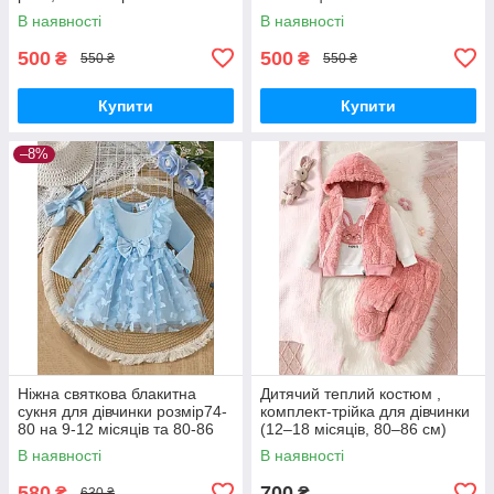
5 років
років,розмір 86-92 на 1.6-2
В наявності
В наявності
роки та 92-98 на 2-3 роки
500
500
₴
₴
550 ₴
550 ₴
Купити
Купити
–8%
Ніжна святкова блакитна
Дитячий теплий костюм ,
сукня для дівчинки розмір74-
комплект-трійка для дівчинки
80 на 9-12 місяців та 80-86
(12–18 місяців, 80–86 см)
на 12-18 місяців
В наявності
В наявності
580
700
₴
₴
630 ₴