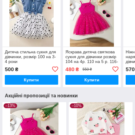
Дитяча стильна сукня для
Яскрава дитяча святкова
Ніжн
дівчинки, розмір 100 на 3-
сукня для дівчинки розмір
наря
4 роки
104 на 4р. 110 на 5 р. 116-
дівч
122 на 6-7р.
500
480
570
₴
₴
550 ₴
Купити
Купити
Акційні пропозиції та новинки
–13%
–10%