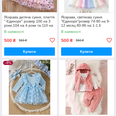
Яскрава дитяча сукня, плаття
Яскрава, святкова сукня
" Єдиноріг" розмір 100 на 3
"Єдиноріг"розмір 74-80 на 9-
роки,104 на 4 роки та 110 на
12 місяц 80-86 на 1-1.6
5 років
років,розмір 86-92 на 1.6-2
В наявності
В наявності
роки та 92-98 на 2-3 роки
500
500
₴
₴
550 ₴
550 ₴
Купити
Купити
–8%