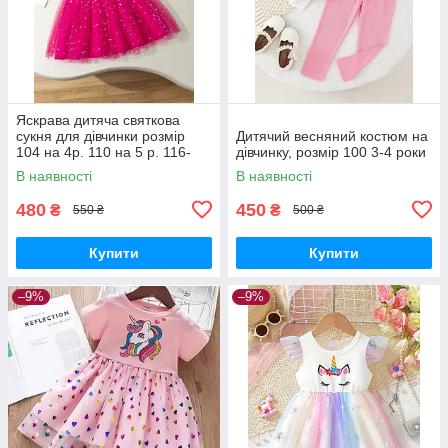
Яскрава дитяча святкова
сукня для дівчинки розмір
Дитячий весняний костюм на
104 на 4р. 110 на 5 р. 116-
дівчинку, розмір 100 3-4 роки
122 на 6-7р.
В наявності
В наявності
480
450
₴
₴
550 ₴
500 ₴
Купити
Купити
–9%
–9%