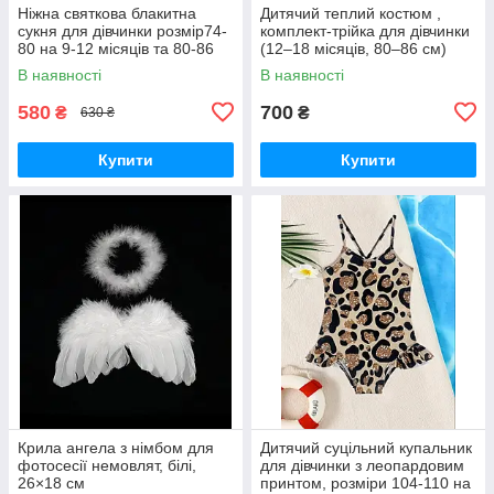
Ніжна святкова блакитна
Дитячий теплий костюм ,
сукня для дівчинки розмір74-
комплект-трійка для дівчинки
80 на 9-12 місяців та 80-86
(12–18 місяців, 80–86 см)
на 12-18 місяців
В наявності
В наявності
580
700
₴
₴
630 ₴
Купити
Купити
Крила ангела з німбом для
Дитячий суцільний купальник
фотосесії немовлят, білі,
для дівчинки з леопардовим
26×18 см
принтом, розміри 104-110 на