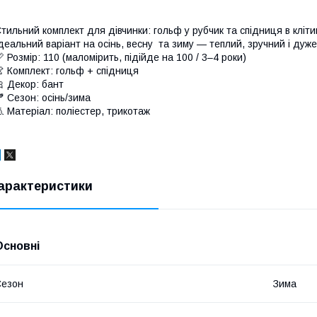
тильний комплект для дівчинки: гольф у рубчик та спідниця в кліт
деальний варіант на осінь, весну та зиму — теплий, зручний і дуже 
 Розмір: 110 (маломірить, підійде на 100 / 3–4 роки)
 Комплект: гольф + спідниця
 Декор: бант
 Сезон: осінь/зима
 Матеріал: поліестер, трикотаж
арактеристики
Основні
Сезон
Зима