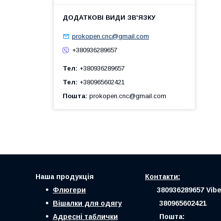
prokopen.cnc@gmail.com
+380936289657
Тел
+380936289657
Тел
+380965602421
Пошта
prokopen.cnc@gmail.com
Наша продукція
Контакти:
Флюгери
380936289657 Vibe
Вішалки для одягу
380965602421
Адресні таблички
Пошта: