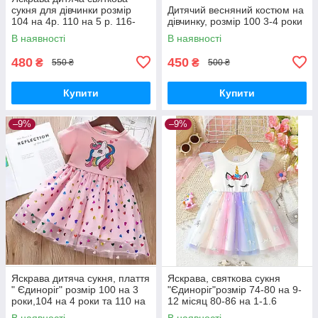
сукня для дівчинки розмір
Дитячий весняний костюм на
104 на 4р. 110 на 5 р. 116-
дівчинку, розмір 100 3-4 роки
122 на 6-7р.
В наявності
В наявності
480
450
₴
₴
550 ₴
500 ₴
Купити
Купити
–9%
–9%
Яскрава дитяча сукня, плаття
Яскрава, святкова сукня
" Єдиноріг" розмір 100 на 3
"Єдиноріг"розмір 74-80 на 9-
роки,104 на 4 роки та 110 на
12 місяц 80-86 на 1-1.6
5 років
років,розмір 86-92 на 1.6-2
В наявності
В наявності