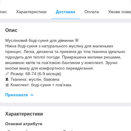
пис
Характеристики
Доставка
Оплата
Умови пове
Опис
Мусліновий боді-сукня для дівчинки 🌸
Ніжна боді-сукня з натурального мусліну для маленьких
принцес. Легка, дихаюча та приємна до тіла тканина ідеально
підходить для теплої погоди. Прикрашена милими рюшами,
вишивкою квітів та пов’язкою-бантиком у комплекті. Зручні
кнопки внизу для комфортного перевдягання.
📏 Розмір: 68-74 (6-9 місяців)
🧵 Тканина: муслін, бавовна
🎀 Комплект: боді-сукня + пов’язка
Приховати
Характеристики
Основні атрибути