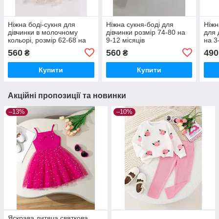
Ніжна боді-сукня для
Ніжна сукня-боді для
Ніжн
дівчинки в молочному
дівчинки розмір 74-80 на
для 
кольорі, розмір 62-68 на
9-12 місяців
на 3
3-6 місяців та 68-74 на 6-9
9 мі
560
560
490
₴
₴
місяців
міся
Купити
Купити
Акційні пропозиції та новинки
–13%
–10%
Яскрава дитяча святкова