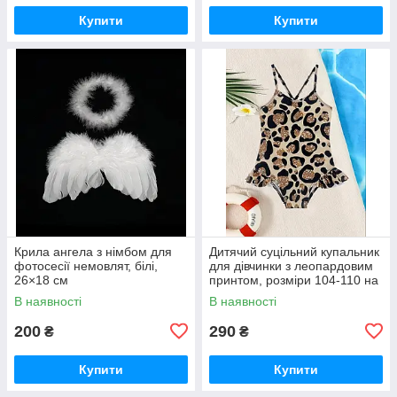
Купити
Купити
Крила ангела з німбом для
Дитячий суцільний купальник
фотосесії немовлят, білі,
для дівчинки з леопардовим
26×18 см
принтом, розміри 104-110 на
4-5років та 110-116 на 5-6
В наявності
В наявності
років
200
290
₴
₴
Купити
Купити