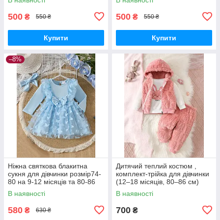
роки та 92-98 на 2-3 роки
500
500
₴
₴
550 ₴
550 ₴
Купити
Купити
–8%
Ніжна святкова блакитна
Дитячий теплий костюм ,
сукня для дівчинки розмір74-
комплект-трійка для дівчинки
80 на 9-12 місяців та 80-86
(12–18 місяців, 80–86 см)
на 12-18 місяців
В наявності
В наявності
580
700
₴
₴
630 ₴