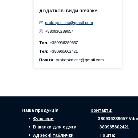
prokopen.cnc@gmail.com
+380936289657
Тел
+380936289657
Тел
+380965602421
Пошта
prokopen.cnc@gmail.com
Наша продукція
Контакти:
Флюгери
380936289657 Vibe
Вішалки для одягу
380965602421
Адресні таблички
Пошта: