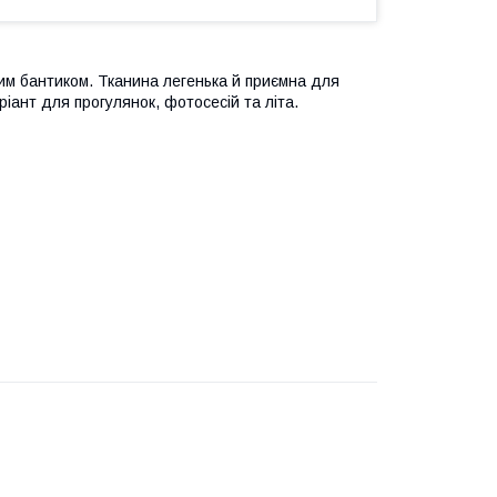
лим бантиком. Тканина легенька й приємна для
ріант для прогулянок, фотосесій та літа.