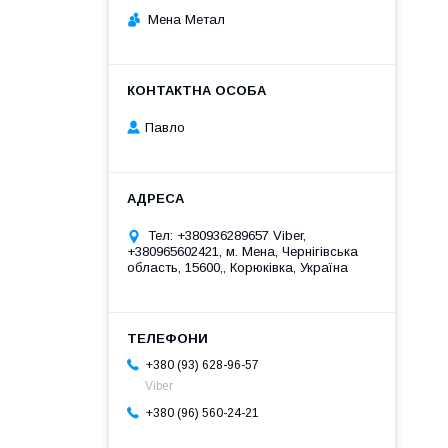
Мена Метал
Павло
Тел: +380936289657 Viber,
+380965602421, м. Мена, Чернігівська
область, 15600,, Корюківка, Україна
+380 (93) 628-96-57
Viber
+380 (96) 560-24-21