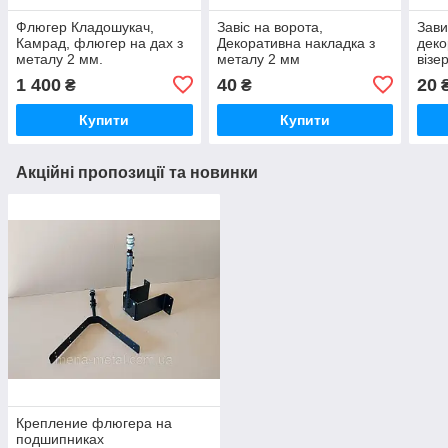
Флюгер Кладошукач,
Завіс на ворота,
Зави
Камрад, флюгер на дах з
Декоративна накладка з
деко
металу 2 мм.
металу 2 мм
візе
воро
1 400
40
20
₴
₴
Купити
Купити
Акційні пропозиції та новинки
Крепление флюгера на
подшипниках